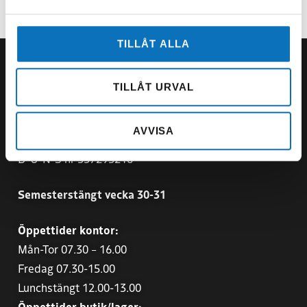
TILLÅT ALLA
TILLÅT URVAL
SWEBOLT Järfälla AB
AVVISA
Org.nr
556464-4861
D-U-N-S nr 357293216
Semesterstängt vecka 30-31
Öppettider kontor:
Mån-Tor 07.30 – 16.00
Fredag 07.30-15.00
Lunchstängt 12.00-13.00
Öppettider butik/lager: