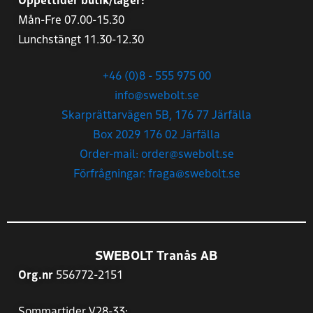
Mån-Fre 07.00-15.30
Lunchstängt 11.30-12.30
+46 (0)8 - 555 975 00
info@swebolt.se
Skarprättarvägen 5B, 176 77 Järfälla
Box 2029 176 02 Järfälla
Order-mail: order@swebolt.se
Förfrågningar: fraga@swebolt.se
SWEBOLT Tranås AB
Org.nr
556772-2151
Sommartider V28-33: