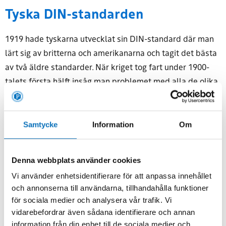
Tyska DIN-standarden
1919 hade tyskarna utvecklat sin DIN-standard där man
lärt sig av britterna och amerikanarna och tagit det bästa
av två äldre standarder. När kriget tog fart under 1900-
talets första hälft insåg man problemet med alla de olika
gängor som fanns. Reservdelar och reparationer blev ett
problem. Därför kom USA, Storbritannien och Kanade
1948 överens om skapa en gemensam standard, UTS –
Samtycke
Information
Om
Unified Thread Standard för de länder som använde de
brittiska måttsystemet. Resultatet av att ha flera
Denna webbplats använder cookies
standarder gjorde till slut att ISO M-gängan togs fram och
Vi använder enhetsidentifierare för att anpassa innehållet
används än idag. Det har underlättat kraftigt för alla
och annonserna till användarna, tillhandahålla funktioner
industriländer i världen. I samband med detta blev också
för sociala medier och analysera vår trafik. Vi
kvaliteten jämnare då materialets egenskaper och
vidarebefordrar även sådana identifierare och annan
testmetoder togs fram.
information från din enhet till de sociala medier och