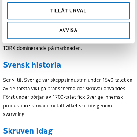
Company. Pozi har fördelen att det inte hoppar ur spåret
TILLÅT URVAL
lika lätt som Philips. Ytterligare kliv framåt i utveckling
togs av amerikanska företaget Textron då man 1967 tog
fram TORX-skruven. Denna har många fördelar i
AVVISA
hållfasthet och vridmoment. Idag är Pozi, Philips och
TORX dominerande på marknaden.
Svensk historia
Ser vi till Sverige var skeppsindustrin under 1540-talet en
av de första viktiga branscherna där skruvar användes.
Först under början av 1700-talet fick Sverige inhemsk
produktion skruvar i metall vilket skedde genom
svarvning.
Skruven idag