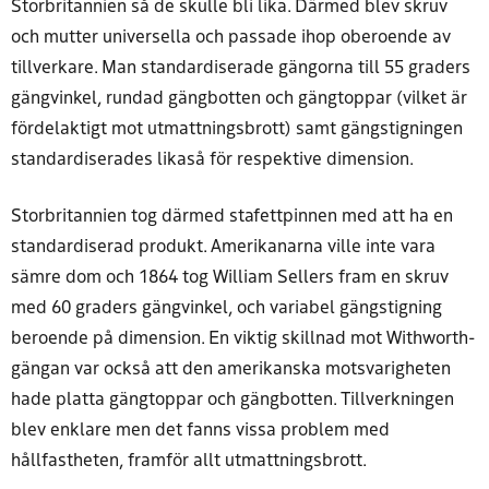
Storbritannien så de skulle bli lika. Därmed blev skruv
och mutter universella och passade ihop oberoende av
tillverkare. Man standardiserade gängorna till 55 graders
gängvinkel, rundad gängbotten och gängtoppar (vilket är
fördelaktigt mot utmattningsbrott) samt gängstigningen
standardiserades likaså för respektive dimension.
Storbritannien tog därmed stafettpinnen med att ha en
standardiserad produkt. Amerikanarna ville inte vara
sämre dom och 1864 tog William Sellers fram en skruv
med 60 graders gängvinkel, och variabel gängstigning
beroende på dimension. En viktig skillnad mot Withworth-
gängan var också att den amerikanska motsvarigheten
hade platta gängtoppar och gängbotten. Tillverkningen
blev enklare men det fanns vissa problem med
hållfastheten, framför allt utmattningsbrott.