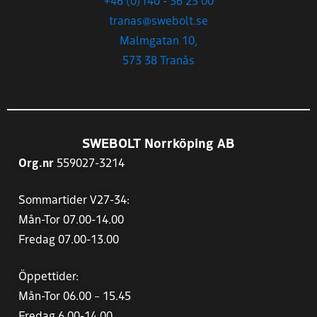
+46 (0)140 - 36 23 00
tranas@swebolt.se
Malmgatan 10,
573 38 Tranås
SWEBOLT Norrköping AB
Org.nr
559027-3214
Sommartider V27-34:
Mån-Tor 07.00-14.00
Fredag 07.00-13.00
Öppettider:
Mån-Tor 06.00 – 15.45
Fredag 6.00-14.00