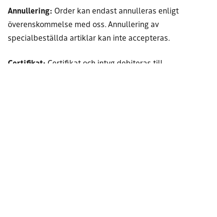
Annullering:
Order kan endast annulleras enligt
överenskommelse med oss. Annullering av
specialbeställda artiklar kan inte accepteras.
Certifikat:
Certifikat och intyg debiteras till
självkostnad, för närvarande 75 kronor. Gäller
lagerförda artiklar och intyg/certifikat beställda vid
ordertillfället. Övriga certifikat debiteras enligt offert.
Retur av gods
Godkännes endast med bifogad kopia på vår följesedel
och godkännande av oss. Specialartiklar och ej
lagerförda artiklar godkänns ej. Kontakta oss för
returinstruktion. Returer krediteras med 80% av
debiterat pris.