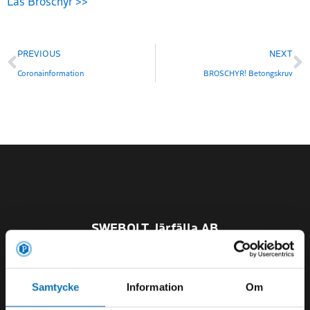
Läs Broschyr >>
PREVIOUS
NEXT
Coronainformation
BROSCHYR! Betongskruv
SWEBOLT Järfälla AB
Org.nr
556464-4861
D-U-N-S nr 357293216
Samtycke
Information
Om
Semesterstängt vecka 30-31