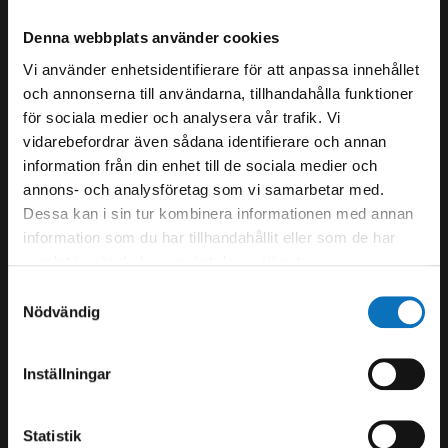
Öppettider kontor:
Denna webbplats använder cookies
Mån-Tor 07.30 – 16.00
Vi använder enhetsidentifierare för att anpassa innehållet
och annonserna till användarna, tillhandahålla funktioner
Fredag 07.30-15.00
för sociala medier och analysera vår trafik. Vi
Lunchstängt 12.00-13.00
vidarebefordrar även sådana identifierare och annan
Öppettider butik/lager:
information från din enhet till de sociala medier och
Mån-Fre 07.00-15.30
annons- och analysföretag som vi samarbetar med.
Lunchstängt 11.30-12.30
Dessa kan i sin tur kombinera informationen med annan
information som du har tillhandahållit eller som de har
+46 (0)8 - 555 975 00
samlat in när du har använt deras tjänster.
info@swebolt.se
Samtyckesval
Nödvändig
Skarprättarvägen 5B, 176 77 Järfälla
Box 2029 176 02 Järfälla
Order-mail: order@swebolt.se
Inställningar
Förfrågningar: fraga@swebolt.se
Statistik