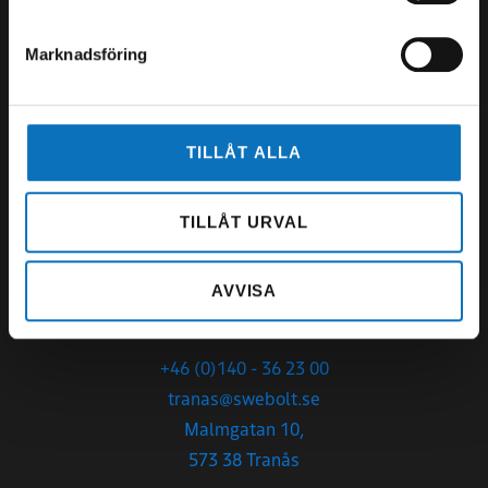
Marknadsföring
SWEBOLT Tranås AB
Org.nr
556772-2151
TILLÅT ALLA
Sommartider V28-33:
Mån-Fre 07.00-14.00
TILLÅT URVAL
Öppettider:
Mån-Tor 07.00 – 16.30
AVVISA
Fredag 07.00-14.00
+46 (0)140 - 36 23 00
tranas@swebolt.se
Malmgatan 10,
573 38 Tranås