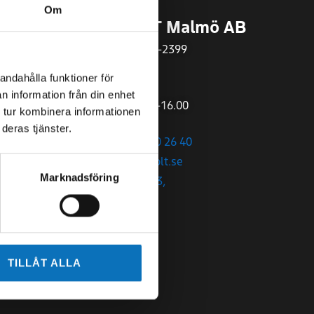
Om
ing AB
SWEBOLT Malmö AB
Org.nr
559497-2399
andahålla funktioner för
Öppettider:
n information från din enhet
Mån-Fre 07.00-16.00
 tur kombinera informationen
deras tjänster.
+46 (0)40 – 680 26 40
malmo@swebolt.se
Marknadsföring
Kantyxegatan 3,
21376 Malmö
TILLÅT ALLA