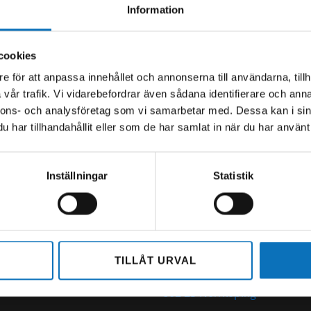
Information
 Tranås AB
SWEBOLT Norrköp
2-2151
Org.nr
559027-3214
cookies
e för att anpassa innehållet och annonserna till användarna, tillh
 V28-33:
Sommartider V27-34:
vår trafik. Vi vidarebefordrar även sådana identifierare och anna
0-14.00
Mån-Tor 07.00-14.00
nnons- och analysföretag som vi samarbetar med. Dessa kan i sin
Fredag 07.00-13.00
har tillhandahållit eller som de har samlat in när du har använt 
0 – 16.30
Öppettider:
Inställningar
Statistik
-14.00
Mån-Tor 06.00 – 15.45
Fredag 6.00-14.00
36 23 00
olt.se
+46 (0)11 - 45 07 400
0,
norrkoping@swebolt.se
TILLÅT URVAL
s
Linnégatan 28,
602 23 Norrköping