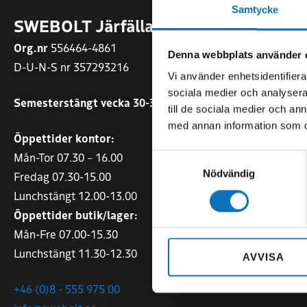
Samtycke
SWEBOLT Järfälla AB
SWEBOLT
Org.nr
556464-4861
Org.nr
55677
Denna webbplats använder 
D-U-N-S nr 357293216
Vi använder enhetsidentifierar
Sommartider
sociala medier och analysera 
Semesterstängt vecka 30-31
Mån-Fre 07.0
till de sociala medier och a
med annan information som du 
Öppettider kontor:
Öppettider:
Mån-Tor 07.30 – 16.00
Mån-Tor 07.0
Samtyckesval
Nödvändig
Fredag 07.30-15.00
Fredag 07.00
Lunchstängt 12.00-13.00
+46 (0)140 - 
Öppettider butik/lager:
tranas@sweb
Mån-Fre 07.00-15.30
Malmgatan 1
Lunchstängt 11.30-12.30
AVVISA
573 38 Tranå
+46 (0)8 - 555 975 00