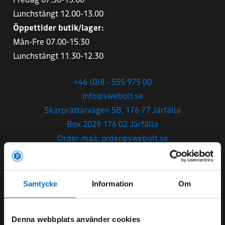
Lunchstängt 12.00-13.00
Öppettider butik/lager:
Mån-Fre 07.00-15.30
Lunchstängt 11.30-12.30
+46 (0)8 - 555 975 00
info@swebolt.se
Skarprättarvägen 5B, 176 77 Järfälla
Box 2029 176 02 Järfälla
Order-mail: order@swebolt.se
Förfrågningar: fraga@swebolt.se
Samtycke
Information
Om
SWEBOLT Tranås AB
Denna webbplats använder cookies
Org.nr
556772-2151