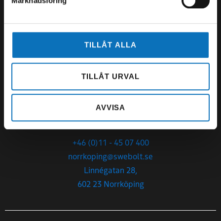
Marknadsföring
Org.nr
559027-3214
Sommartider V27-34:
TILLÅT ALLA
Mån-Tor 07.00-14.00
Fredag 07.00-13.00
TILLÅT URVAL
Öppettider:
Mån-Tor 06.00 – 15.45
AVVISA
Fredag 6.00-14.00
+46 (0)11 - 45 07 400
norrkoping@swebolt.se
Linnégatan 28,
602 23 Norrköping