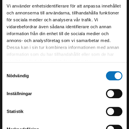
Vi använder enhetsidentifierare för att anpassa innehållet
och annonserna till användarna, tillhandahålla funktioner
Sommartider V28-33:
för sociala medier och analysera vår trafik. Vi
Mån-Fre 07.00-14.00
vidarebefordrar även sådana identifierare och annan
information från din enhet till de sociala medier och
Öppettider:
annons- och analysföretag som vi samarbetar med.
Mån-Tor 07.00 – 16.30
Dessa kan i sin tur kombinera informationen med annan
Fredag 07.00-14.00
information som du har tillhandahållit eller som de har
samlat in när du har använt deras tjänster.
+46 (0)140 - 36 23 00
Samtyckesval
Nödvändig
tranas@swebolt.se
Malmgatan 10,
573 38 Tranås
Inställningar
Statistik
SWEBOLT Norrköping AB