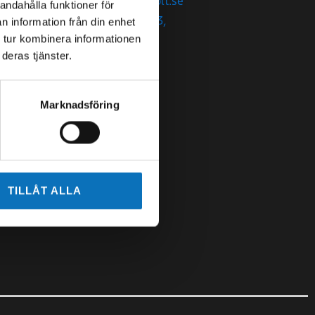
malmo@swebolt.se
andahålla funktioner för
Kantyxegatan 3,
n information från din enhet
21376 Malmö
 tur kombinera informationen
deras tjänster.
Marknadsföring
TILLÅT ALLA