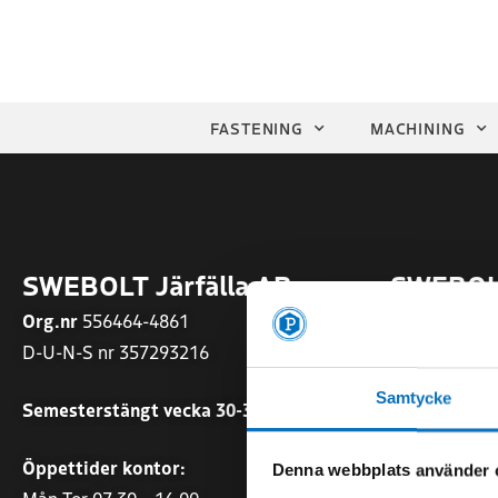
FASTENING
MACHINING
SWEBOLT Järfälla AB
SWEBOLT
Org.nr
556464-4861
Org.nr
55677
D-U-N-S nr 357293216
Sommartider
Samtycke
Semesterstängt vecka 30-31
Mån-Fre 07.0
Öppettider kontor:
Öppettider:
Denna webbplats använder 