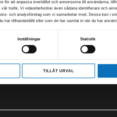
0 – 16.30
Öppettider:
e för att anpassa innehållet och annonserna till användarna, tillh
-14.00
Mån-Tor 06.00 – 15.45
vår trafik. Vi vidarebefordrar även sådana identifierare och anna
Fredag 6.00-14.00
nnons- och analysföretag som vi samarbetar med. Dessa kan i sin
36 23 00
har tillhandahållit eller som de har samlat in när du har använt 
olt.se
+46 (0)11 - 45 07 400
0,
norrkoping@swebolt.se
Inställningar
Statistik
s
Linnégatan 28,
602 23 Norrköping
TILLÅT URVAL