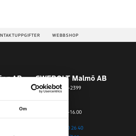
NTAKTUPPGIFTER
WEBBSHOP
ing AB
SWEBOLT Malmö AB
Org.nr
559497-2399
Öppettider:
Om
Mån-Fre 07.00-16.00
+46 (0)40 – 680 26 40