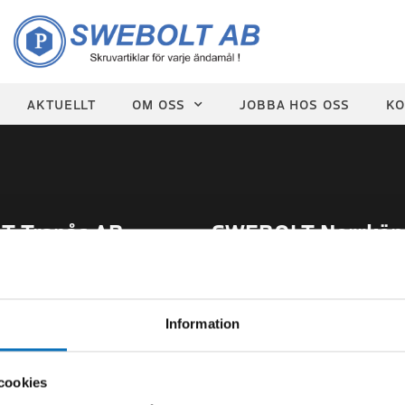
AKTUELLT
OM OSS
JOBBA HOS OSS
KO
 Tranås AB
SWEBOLT Norrköp
2-2151
Org.nr
559027-3214
 V28-33:
Sommartider V27-34:
Information
0-14.00
Mån-Tor 07.00-14.00
Fredag 07.00-13.00
cookies