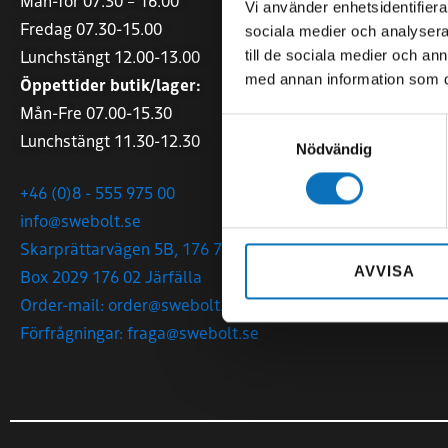
Mån-Tor 07.30 – 16.00
Mån-Tor 07.0
Vi använder enhetsidentifierar
Fredag 07.30-15.00
Fredag 07.00
sociala medier och analysera 
Lunchstängt 12.00-13.00
till de sociala medier och a
+46 (0)140 - 
med annan information som du 
Öppettider butik/lager:
tranas@sweb
Mån-Fre 07.00-15.30
Samtyckesval
Malmgatan 1
Lunchstängt 11.30-12.30
Nödvändig
573 38 Tranå
+46 (0)8 - 555 975 00
info@swebolt.se
Skarprättarvägen 5B, 176 77 Järfälla
AVVISA
Box 2029 176 02 Järfälla
Order-mail: order@swebolt.se
Förfrågningar: fraga@swebolt.se