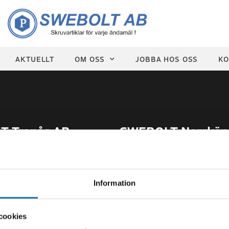
AKTUELLT
OM OSS
JOBBA HOS OSS
KO
 Tranås AB
SWEBOLT Norrköp
2-2151
Org.nr
559027-3214
 V28-33:
Sommartider V27-34:
Information
0-14.00
Mån-Tor 07.00-14.00
Fredag 07.00-13.00
cookies