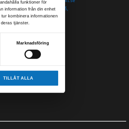
malmo@swebolt.se
andahålla funktioner för
Kantyxegatan 3,
n information från din enhet
21376 Malmö
 tur kombinera informationen
deras tjänster.
Marknadsföring
TILLÅT ALLA