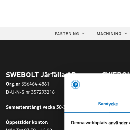
FASTENING
MACHINING
SWEBOLT Järfälla AB
SWEBOLT
Org.nr
556464-4861
Org.nr
55677
D-U-N-S nr 357293216
Sommartider
Samtycke
Semesterstängt vecka 30-31
Mån-Fre 07.0
Öppettider kontor:
Öppettider:
Denna webbplats använder 