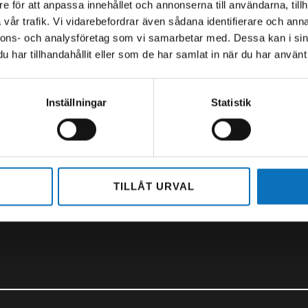
0 – 16.30
Öppettider:
e för att anpassa innehållet och annonserna till användarna, tillh
-14.00
Mån-Tor 06.00 – 15.45
vår trafik. Vi vidarebefordrar även sådana identifierare och anna
Fredag 6.00-14.00
nnons- och analysföretag som vi samarbetar med. Dessa kan i sin
36 23 00
har tillhandahållit eller som de har samlat in när du har använt 
olt.se
+46 (0)11 - 45 07 400
0,
norrkoping@swebolt.se
Inställningar
Statistik
s
Linnégatan 28,
602 23 Norrköping
TILLÅT URVAL