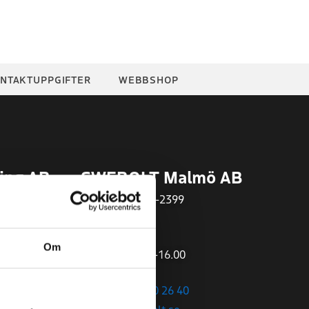
NTAKTUPPGIFTER
WEBBSHOP
ing AB
SWEBOLT Malmö AB
Org.nr
559497-2399
Öppettider:
Om
Mån-Fre 07.00-16.00
+46 (0)40 – 680 26 40