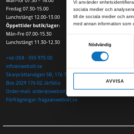
Mån-Tor 07.30 – 16.00
Mån-Tor 07.0
Vi använder enhetsidentifierar
Fredag 07.30-15.00
Fredag 07.00
sociala medier och analysera 
Lunchstängt 12.00-13.00
till de sociala medier och a
+46 (0)140 - 
med annan information som du 
Öppettider butik/lager:
tranas@sweb
Mån-Fre 07.00-15.30
Samtyckesval
Malmgatan 1
Lunchstängt 11.30-12.30
Nödvändig
573 38 Tranå
+46 (0)8 - 555 975 00
info@swebolt.se
Skarprättarvägen 5B, 176 77 Järfälla
AVVISA
Box 2029 176 02 Järfälla
Order-mail: order@swebolt.se
Förfrågningar: fraga@swebolt.se