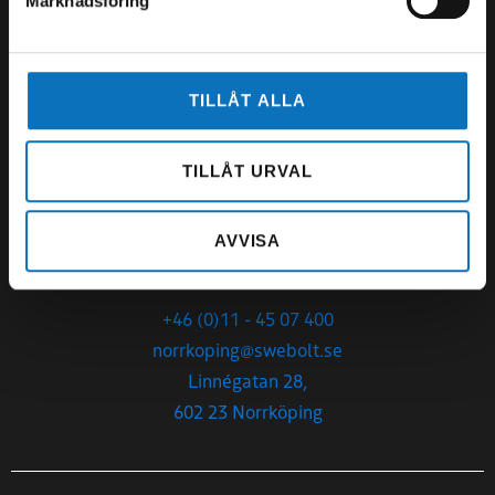
Marknadsföring
Org.nr
559027-3214
Sommartider V27-34:
TILLÅT ALLA
Mån-Tor 07.00-14.00
Fredag 07.00-13.00
TILLÅT URVAL
Öppettider:
Mån-Tor 06.00 – 15.45
AVVISA
Fredag 6.00-14.00
+46 (0)11 - 45 07 400
norrkoping@swebolt.se
Linnégatan 28,
602 23 Norrköping