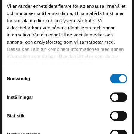
Vi använder enhetsidentifierare för att anpassa innehållet
och annonserna till användarna, tillhandahålla funktioner
Sommartider V28-33:
för sociala medier och analysera vår trafik. Vi
Mån-Fre 07.00-14.00
vidarebefordrar även sådana identifierare och annan
information från din enhet till de sociala medier och
Öppettider:
annons- och analysföretag som vi samarbetar med.
Mån-Tor 07.00 – 16.30
Dessa kan i sin tur kombinera informationen med annan
Fredag 07.00-14.00
information som du har tillhandahållit eller som de har
samlat in när du har använt deras tjänster.
+46 (0)140 - 36 23 00
Samtyckesval
Nödvändig
tranas@swebolt.se
Malmgatan 10,
573 38 Tranås
Inställningar
Statistik
SWEBOLT Norrköping AB