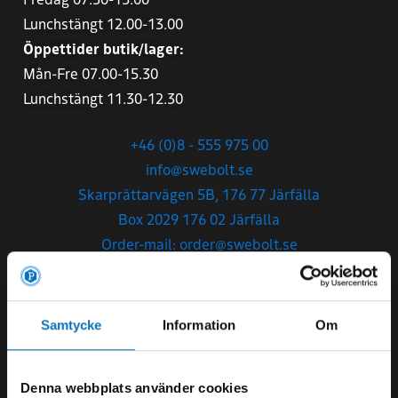
Lunchstängt 12.00-13.00
Öppettider butik/lager:
Mån-Fre 07.00-15.30
Lunchstängt 11.30-12.30
+46 (0)8 - 555 975 00
info@swebolt.se
Skarprättarvägen 5B, 176 77 Järfälla
Box 2029 176 02 Järfälla
Order-mail: order@swebolt.se
Förfrågningar: fraga@swebolt.se
Samtycke
Information
Om
SWEBOLT Tranås AB
Denna webbplats använder cookies
Org.nr
556772-2151