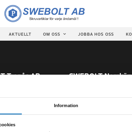
AKTUELLT
OM OSS
JOBBA HOS OSS
KO
 Tranås AB
SWEBOLT Norrköp
2-2151
Org.nr
559027-3214
 V28-33:
Sommartider V27-34:
Information
0-14.00
Mån-Tor 07.00-14.00
Fredag 07.00-13.00
cookies