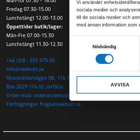
Mån-Tor 07.30 – 16.00
Mån-Tor 07.0
Vi använder enhetsidentifierar
Fredag 07.30-15.00
Fredag 07.00
sociala medier och analysera 
Lunchstängt 12.00-13.00
till de sociala medier och a
+46 (0)140 - 
med annan information som du 
Öppettider butik/lager:
tranas@sweb
Mån-Fre 07.00-15.30
Samtyckesval
Malmgatan 1
Lunchstängt 11.30-12.30
Nödvändig
573 38 Tranå
+46 (0)8 - 555 975 00
info@swebolt.se
Skarprättarvägen 5B, 176 77 Järfälla
AVVISA
Box 2029 176 02 Järfälla
Order-mail: order@swebolt.se
Förfrågningar: fraga@swebolt.se