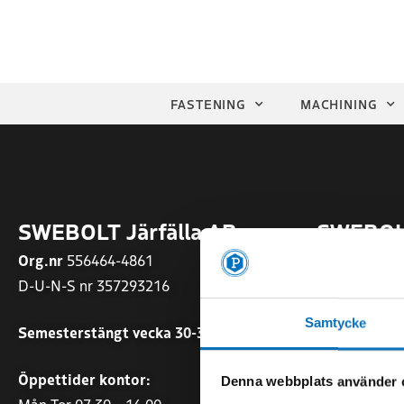
FASTENING
MACHINING
SWEBOLT Järfälla AB
SWEBOLT
Org.nr
556464-4861
Org.nr
55677
D-U-N-S nr 357293216
Sommartider
Samtycke
Semesterstängt vecka 30-31
Mån-Fre 07.0
Öppettider kontor:
Öppettider:
Denna webbplats använder 