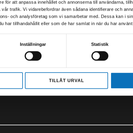
0 – 16.30
Öppettider:
e för att anpassa innehållet och annonserna till användarna, tillh
-14.00
Mån-Tor 06.00 – 15.45
vår trafik. Vi vidarebefordrar även sådana identifierare och anna
Fredag 6.00-14.00
nnons- och analysföretag som vi samarbetar med. Dessa kan i sin
36 23 00
har tillhandahållit eller som de har samlat in när du har använt 
olt.se
+46 (0)11 - 45 07 400
0,
norrkoping@swebolt.se
Inställningar
Statistik
s
Linnégatan 28,
602 23 Norrköping
TILLÅT URVAL