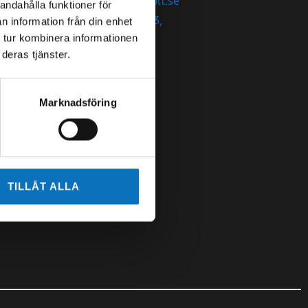
malmo@swebolt.se
andahålla funktioner för
Kantyxegatan 3,
n information från din enhet
21376 Malmö
 tur kombinera informationen
deras tjänster.
Marknadsföring
TILLÅT ALLA