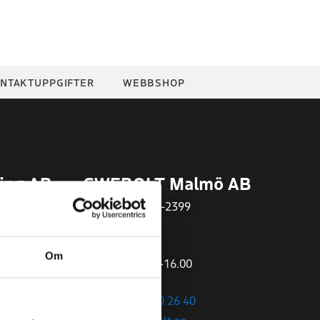
NTAKTUPPGIFTER
WEBBSHOP
ing AB
SWEBOLT Malmö AB
Org.nr
559497-2399
Öppettider:
Om
Mån-Fre 07.00-16.00
+46 (0)40 – 680 26 40